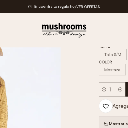
Inicio
Cardigans y Sweaters
Otoño Invierno
Cardigan Tejido
Encuentra tu regalo hoy
VER OFERTAS
|
Cardig
TALLA
Talla S/M
COLOR
Mostaza
Cantidad
Agregar
Mostrar s