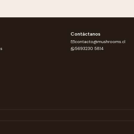
Contáctanos
contacto@mushrooms.cl
os
5693230 5814