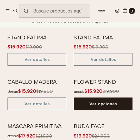
Encuentra tu regalo hoy
VER OFERTAS
0
Inicio
Todos
Decoración
Figuras
STAND FATIMA
STAND FATIMA
-20% OFF
-20% OFF
$15.920
$15.920
$19.900
$19.900
No disponible
No disponible
Ver detalles
Ver detalles
CABALLO MADERA
FLOWER STAND
-20% OFF
-20% OFF
$15.920
$15.920
$19.900
$19.900
desde
desde
No disponible
Ver detalles
Ver opciones
MASCARA PRIMITIVA
BUDA FACE
-20% OFF
-20% OFF
$17.520
$19.920
$21.900
$24.900
desde
No disponible