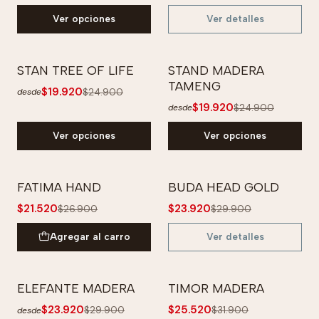
Ver opciones
Ver detalles
STAN TREE OF LIFE
STAND MADERA
-20% OFF
-20% OFF
TAMENG
$19.920
$24.900
desde
$19.920
$24.900
desde
Ver opciones
Ver opciones
FATIMA HAND
BUDA HEAD GOLD
-20% OFF
-20% OFF
$21.520
$23.920
$26.900
$29.900
Agotado
Agregar al carro
Ver detalles
ELEFANTE MADERA
TIMOR MADERA
-20% OFF
-20% OFF
$23.920
$25.520
$29.900
$31.900
desde
No disponible