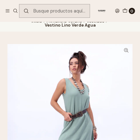
Encuentra tu regalo hoy
VER OFERTAS
0
Inicio
Primavera Verano
Vestidos
Vestino Lino Verde Agua