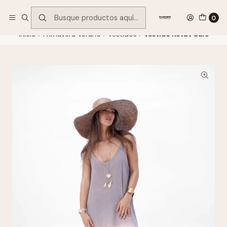
Encuentra tu regalo hoy
VER OFERTAS
0
Inicio
Primavera Verano
Vestidos
Vestido Ketut Café