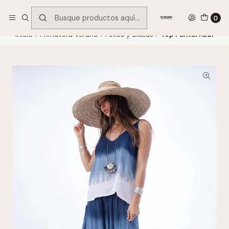
Encuentra tu regalo hoy
VER OFERTAS
0
Inicio
Primavera Verano
Petos y Blusas
Top Pantai Azul