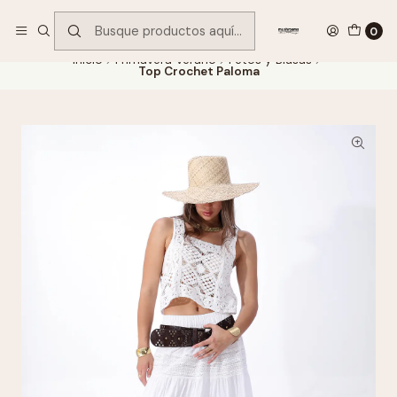
Encuentra tu regalo hoy
VER OFERTAS
0
Inicio
Primavera Verano
Petos y Blusas
Top Crochet Paloma