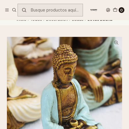
Encuentra tu regalo hoy
VER OFERTAS
0
Inicio
Todos
Decoración
Budas
Lotus Budha