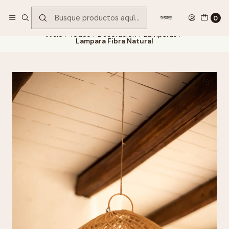
Encuentra tu regalo hoy
VER OFERTAS
0
Inicio
Todos
Decoración
Lámparas
Lampara Fibra Natural