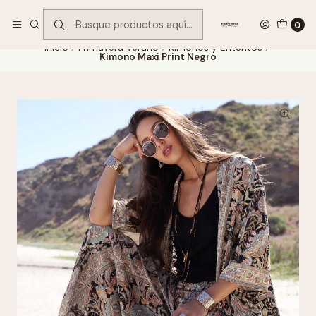
Encuentra tu regalo hoy
VER OFERTAS
0
Inicio
Primavera Verano
Kimonos y Enteritos
Kimono Maxi Print Negro