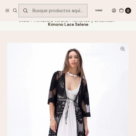
Encuentra tu regalo hoy
VER OFERTAS
0
Inicio
Primavera Verano
Kimonos y Enteritos
Kimono Lace Selene