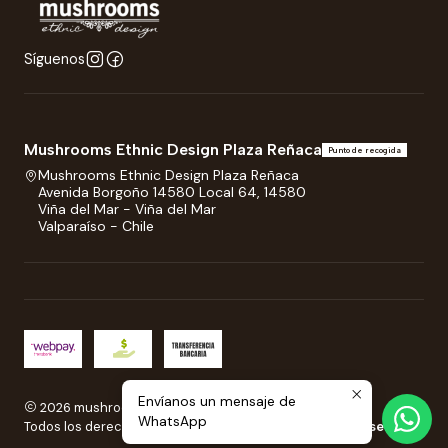
Síguenos
Mushrooms Ethnic Design Plaza Reñaca
Punto de recogida
Mushrooms Ethnic Design Plaza Reñaca
Avenida Borgoño 14580 Local 64, 14580
Viña del Mar - Viña del Mar
Valparaíso - Chile
Envíanos un mensaje de
2026 mushrooms.
WhatsApp
Todos los derechos reservados.
Desarrollado por Jumpseller
.