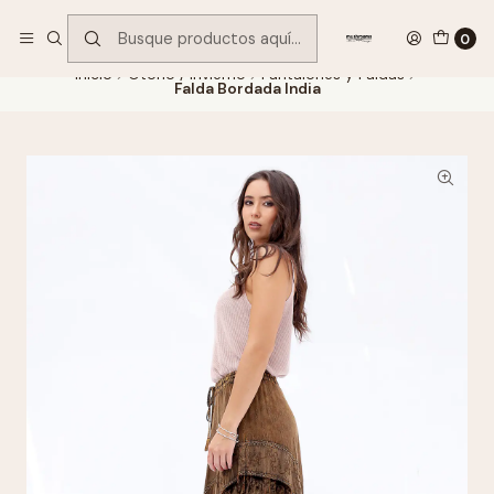
Encuentra tu regalo hoy
VER OFERTAS
0
Inicio
Otoño / Invierno
Pantalones y Faldas
Falda Bordada India