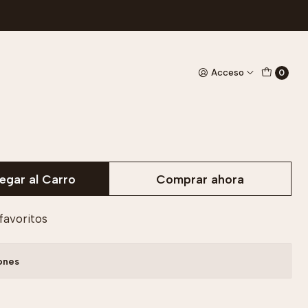
stal
etal Crystal
Acceso
0
egar al Carro
Comprar ahora
 favoritos
ones