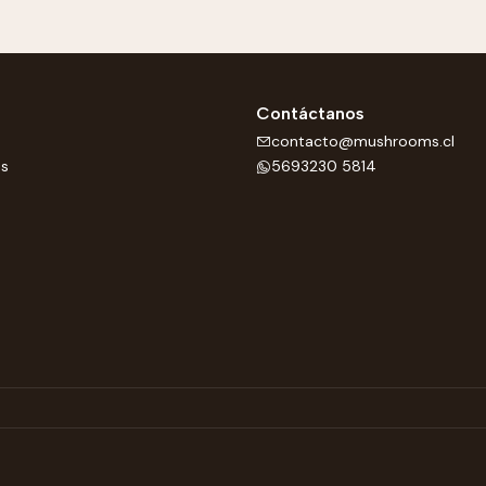
Contáctanos
contacto@mushrooms.cl
os
5693230 5814