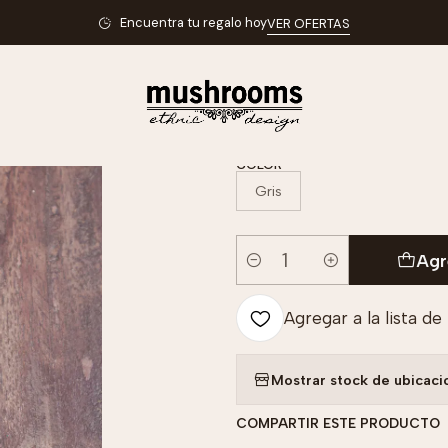
io
Todos
Accesorios y Bolsos
Collares
Collar Beads Metal Cry
Encuentra tu regalo hoy
VER OFERTAS
|
Collar Beads M
COLOR
Gris
Agr
Cantidad
Agregar a la lista de
Mostrar stock de ubicaci
COMPARTIR ESTE PRODUCTO