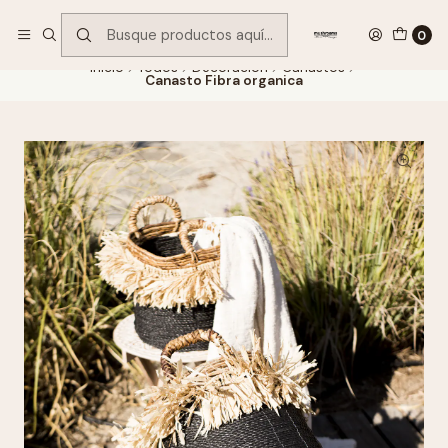
Encuentra tu regalo hoy
VER OFERTAS
0
Inicio
Todos
Decoración
Canastos
Canasto Fibra organica