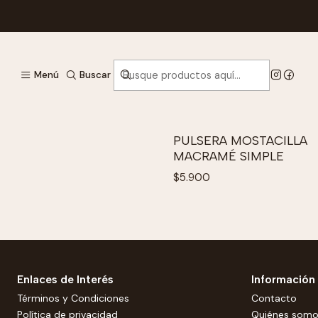
CLUTCH MOSTACILLA S
$18.900
Menú
Buscar
Ver opciones
PULSERA MOSTACILLA
MACRAMÉ SIMPLE
$5.900
Ver opciones
Enlaces de Interés
Información
Términos y Condiciones
Contacto
Política de privacidad
Quiénes som