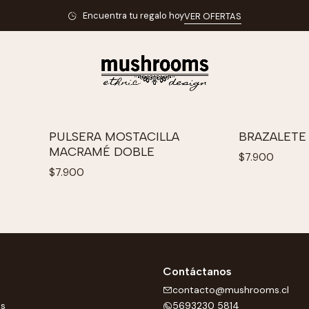
Inicio
Accesorios
Encuentra tu regalo hoy
VER OFERTAS
HELL
CLUTCH MOSTACILLA
CLUTCH MO
No disponibl
ESPIRAL
$15.900
$15.900
Agregar al carro
Ve
PULSERA MOSTACILLA
BRAZALETE
No disponibl
MACRAMÉ DOBLE
$7.900
$7.900
Ver opciones
Ve
Contáctanos
contacto@mushrooms.cl
os
5693230 5814