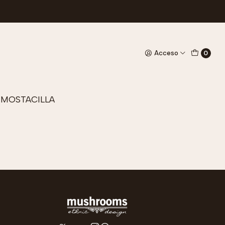
STACILLA LÍNEAS
CLUTCH MOSTACILLA
e
No disponible
CIRCULOS COLOR
Acceso
0
$15.900
r detalles
Ver detalles
 MOSTACILLA
e
r detalles